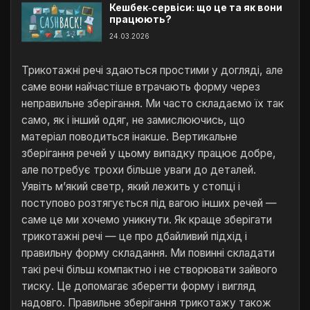
Кешбек‑сервіси: що це та як вони
працюють?
24.03.2026
Трикотажні речі здаються простими у догляді, але
саме вони найчастіше втрачають форму через
неправильне зберігання. Ми часто складаємо їх так
само, як і інший одяг, не замислюючись, що
матеріал поводиться інакше. Вертикальне
зберігання речей у цьому випадку працює добре,
але потребує трохи більше уваги до деталей.
Уявіть м’який светр, який лежить у стопці і
поступово розтягується під вагою інших речей —
саме це ми хочемо уникнути. Як краще зберігати
трикотажні речі — це про дбайливий підхід і
правильну форму складання. Ми повинні складати
такі речі більш компактно і не створювати зайвого
тиску. Це допомагає зберегти форму і вигляд
надовго. Правильне зберігання трикотажу також