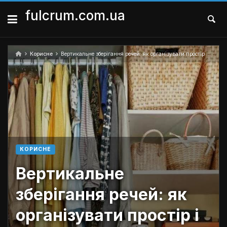
Skip
to
fulcrum.com.ua
content
Корисне
Вертикальне зберігання речей: як організувати простір і навести порядок
КОРИСНЕ
Вертикальне
зберігання речей: як
організувати простір і