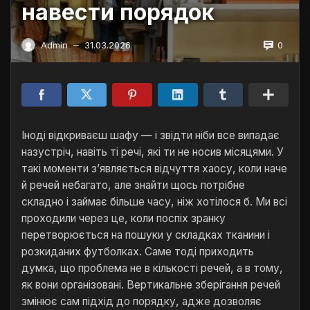
навести порядок
0
Admin
31.03.2026
—
Іноді відкриваєш шафу — і звідти ніби все випадає
назустріч, навіть ті речі, які ти не носив місяцями. У
такі моменти з’являється відчуття хаосу, коли наче
й речей небагато, але знайти щось потрібне
складно і займає більше часу, ніж хотілося б. Ми всі
проходили через це, коли поспіх зранку
перетворюється на пошуки у складках тканини і
розкиданих футболках. Саме тоді приходить
думка, що проблема не в кількості речей, а в тому,
як вони організовані. Вертикальне зберігання речей
змінює сам підхід до порядку, адже дозволяє