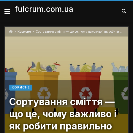
Skip
to
fulcrum.com.ua
content
Корисне
Сортування сміття — що це, чому важливо і як робити правильно
КОРИСНЕ
Сортування сміття —
що це, чому важливо і
як робити правильно