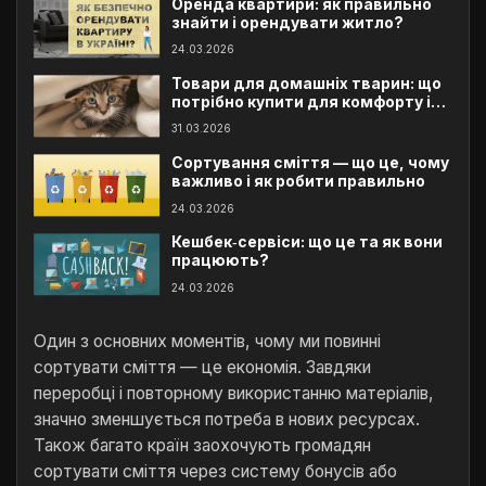
Оренда квартири: як правильно
знайти і орендувати житло?
24.03.2026
Товари для домашніх тварин: що
потрібно купити для комфорту і
здоров’я улюбленця
31.03.2026
Сортування сміття — що це, чому
важливо і як робити правильно
24.03.2026
Кешбек‑сервіси: що це та як вони
працюють?
24.03.2026
Один з основних моментів, чому ми повинні
сортувати сміття — це економія. Завдяки
переробці і повторному використанню матеріалів,
значно зменшується потреба в нових ресурсах.
Також багато країн заохочують громадян
сортувати сміття через систему бонусів або